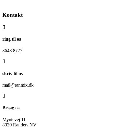
Kontakt

ring til os
8643 8777

skriv til os
mail@ranmix.dk

Besøg os
Myntevej 11
8920 Randers NV